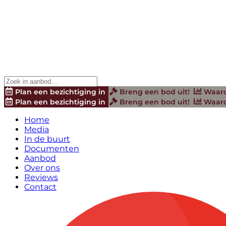
Plan een bezichtiging in
Breng een bod uit!
Waard
Plan een bezichtiging in
Breng een bod uit!
Waard
Home
Media
In de buurt
Documenten
Aanbod
Over ons
Reviews
Contact